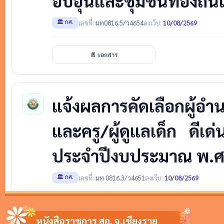
หนังสือราชการ สถ. จ.เชียงราย