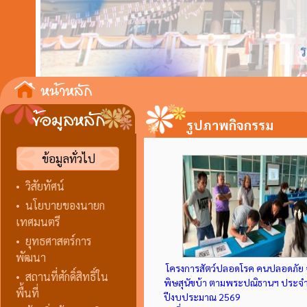
รูปภาพกิจกรรม
ข้อมูลทั่วไป
•
วิสัยทัศน์
•
นโยบายของนายก
เทศมนตรี
•
ยุทธศาสตร์การ
พัฒนา
โครงการสัตว์ปลอดโรค คนปลอดภัย
•
สถานที่ศักดิ์สิทธิ์ใน
พิษสุนัขบ้า ตามพระปณิธานฯ ประจ
พื้นที่
ปีงบประมาณ 2569