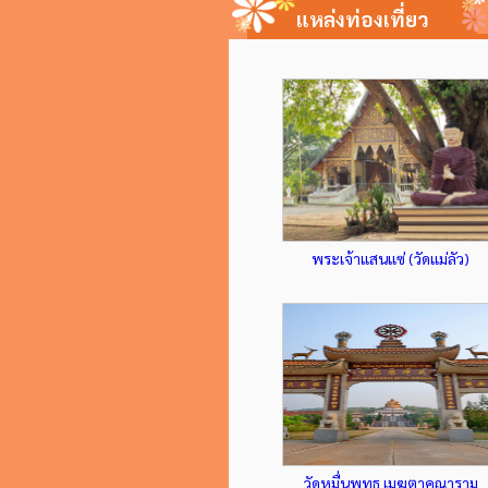
แหล่งท่องเที่ยว
พระเจ้าแสนแซ่ (วัดแม่ลัว)
วัดหมื่นพุทธ เมฆตาคุณาราม